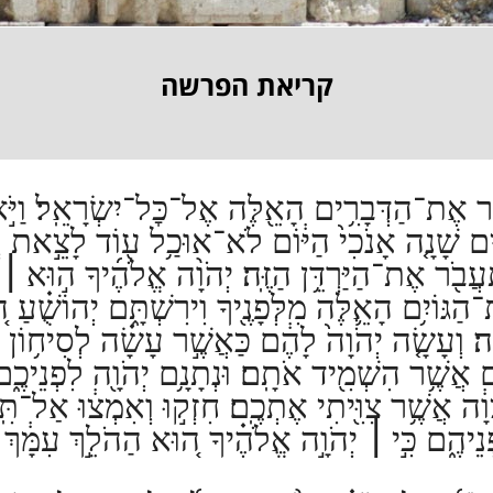
קריאת הפרשה
דַבֵּ֛ר אֶת־הַדְּבָרִ֥ים הָאֵ֖לֶּה אֶל־כׇּל־יִשְׂרָאֵֽל׃
וַיֹ
ים שָׁנָ֤ה אָנֹכִי֙ הַיּ֔וֹם לֹא־אוּכַ֥ל ע֖וֹד לָצֵ֣את וְל
ֲבֹ֖ר אֶת־הַיַּרְדֵּ֥ן הַזֶּֽה׃
יְהֹוָ֨ה אֱלֹהֶ֜יךָ ה֣וּא
׀
ע
גּוֹיִ֥ם הָאֵ֛לֶּה מִלְּפָנֶ֖יךָ וִירִשְׁתָּ֑ם יְהוֹשֻׁ֗עַ ה
ָה׃
וְעָשָׂ֤ה יְהֹוָה֙ לָהֶ֔ם כַּאֲשֶׁ֣ר עָשָׂ֗ה לְסִיח֥וֹן וּ
֑ם אֲשֶׁ֥ר הִשְׁמִ֖יד אֹתָֽם׃
וּנְתָנָ֥ם יְהֹוָ֖ה לִפְנֵיכֶ
ָ֔ה אֲשֶׁ֥ר צִוִּ֖יתִי אֶתְכֶֽם׃
חִזְק֣וּ וְאִמְצ֔וּ אַל־תִּֽ
נֵיהֶ֑ם כִּ֣י
׀
יְהֹוָ֣ה אֱלֹהֶ֗יךָ ה֚וּא הַהֹלֵ֣ךְ עִמָּ֔ךְ לֹ