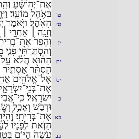
אֶת־יְהוֹשֻׁ֗עַ וְהִֽתְיַצ
בְּאֹ֥הֶל מוֹעֵֽד׃
וַיֵ
טו
הָאֹֽהֶל׃
וַיֹּ֤אמֶר י
טז
וְזָנָ֣ה
׀
אַחֲרֵ֣י
׀
א
וְהֵפֵר֙ אֶת־בְּרִיתִ֔י
יז
וְהִסְתַּרְתִּ֨י פָנַ֤י 
הַה֔וּא הֲלֹ֗א עַ֣ל כִ
יח
הַסְתֵּ֨ר אַסְתִּ֤יר פָ
אֶל־אֱלֹהִ֖ים אֲחֵר
יט
אֶת־בְּנֵי־יִשְׂרָאֵ֖ל 
יִשְׂרָאֵֽל׃
כִּֽי־אֲבִי
כ
וּדְבַ֔שׁ וְאָכַ֥ל וְשָ
אֶת־בְּרִיתִֽי׃
וְ֠הָי
כא
הַזֹּ֤את לְפָנָיו֙ לְעֵ֔
עֹשֶׂה֙ הַיּ֔וֹם בְּטֶ֣
כב