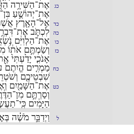
אֶת־הַשִּׁירָ֥ה הַזֹּ֖א
כג
אֶת־יְהוֹשֻׁ֣עַ בִּן־נ֗
אֶל־הָאָ֖רֶץ אֲשֶׁר־נִ
כד
לִכְתֹּ֛ב אֶת־דִּבְרֵ
כה
אֶת־הַלְוִיִּ֔ם נֹ֥שְׂ
כו
וְשַׂמְתֶּ֣ם אֹת֔וֹ מִצ
כז
אָנֹכִ֤י יָדַ֙עְתִּי֙ אֶֽ
מַמְרִ֤ים הֱיִתֶם֙ עִם
כח
שִׁבְטֵיכֶ֖ם וְשֹׁטְרֵ
אֶת־הַשָּׁמַ֖יִם וְא
כט
וְסַרְתֶּ֣ם מִן־הַדֶּ֔
הַיָּמִ֔ים כִּֽי־תַעֲשׂ
וַיְדַבֵּ֣ר מֹשֶׁ֗ה בְּ
ל