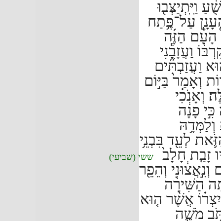
ַ וַיִּֽתְיַצְּב֖וּ
 הֶעָנָ֖ן עַל־פֶּ֥תַח
 הָעָ֨ם הַזֶּ֜ה
֔וֹ וַעֲזָבַ֕נִי
וּא וַעֲזַבְתִּ֞ים
ֹת וְאָמַר֙ בַּיּ֣וֹם
ֶּה׃
וְאָנֹכִ֗י
ִּ֣י פָנָ֔ה
ְלַמְּדָ֥הּ
ֹּ֛את לְעֵ֖ד בִּבְנֵ֥י
ו זָבַ֤ת חָלָב֙
ששי (שביעי)
ְנִ֣אֲצ֔וּנִי וְהֵפֵ֖ר
ָ֠ה הַשִּׁירָ֨ה
יִצְר֗וֹ אֲשֶׁ֨ר ה֤וּא
ְתֹּ֥ב מֹשֶׁ֛ה