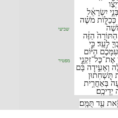
ַיְצַ֞ו
נֵ֣י יִשְׂרָאֵ֔ל
ְּכַלּ֣וֹת מֹשֶׁ֗ה
ֹשֶׁה֙
שביעי
ַתּוֹרָה֙ הַזֶּ֔ה
ךָ֖ לְעֵֽד׃
כִּ֣י
 עִמָּכֶ֜ם הַיּ֗וֹם
 אֶת־כׇּל־זִקְנֵ֥י
מפטיר
ּה וְאָעִ֣ידָה בָּ֔ם
֣ת תַּשְׁחִת֔וּן
ָה֙ בְּאַחֲרִ֣ית
 יְדֵיכֶֽם׃
ֹּ֑את עַ֖ד תֻּמָּֽם׃