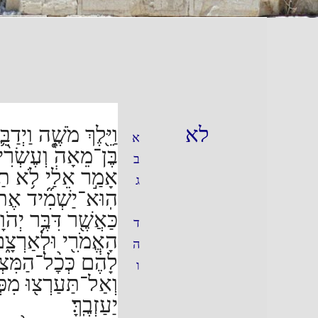
לא
וַיֵּ֖לֶךְ מֹשֶׁ֑ה וַיְ
א
בֶּן־מֵאָה֩ וְעֶשְׂרִ֨
ב
אָמַ֣ר אֵלַ֔י לֹ֥א תַע
ג
הֽוּא־יַשְׁמִ֞יד אֶת־הַ
כַּאֲשֶׁ֖ר דִּבֶּ֥ר יְהֹו
ד
הָאֱמֹרִ֖י וּלְאַרְצָ
ה
לָהֶ֔ם כְּכׇ֨ל־הַמִּצְו
ו
וְאַל־תַּעַרְצ֖וּ מִפְּ
יַעַזְבֶֽךָּ׃