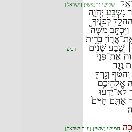
ָאֵל֮
שלישי (חמישי) [ישראל]
נִשְׁבַּ֧ע יְהֹוָ֛ה
הֹלֵ֣ךְ לְפָנֶ֗יךָ
׃
וַיִּכְתֹּ֣ב מֹשֶׁה֮
 אֶת־אֲר֖וֹן בְּרִ֣ית
׀
שֶׁ֣בַע שָׁנִ֗ים
רביעי
ֹת֙ אֶת־פְּנֵי֙
ת נֶ֥גֶד
ַטַּ֔ף וְגֵרְךָ֖
וָ֣ה אֱלֹהֵיכֶ֔ם
ר לֹא־יָדְע֗וּ
ר אַתֶּ֤ם חַיִּים֙
ּ׃
ה
חמישי (ששי) [ע"כ ישראל]