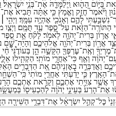
ת בַּיּ֣וֹם הַה֑וּא וַֽיְלַמְּדָ֖הּ אֶת־בְּנֵ֥י יִשְׂרָאֵֽל׃
ו
וּן וַיֹּ֘אמֶר֮ חֲזַ֣ק וֶאֱמָץ֒ כִּ֣י אַתָּ֗ה תָּבִיא֙ אֶת־בְּ
שְׁבַּ֣עְתִּי לָהֶ֑ם וְאָנֹכִ֖י אֶהְיֶ֥ה עִמָּֽךְ׃
וַיְהִ֣י
׀
כ
֥י הַתּוֹרָֽה־הַזֹּ֖את עַל־סֵ֑פֶר עַ֖ד תֻּמָּֽם׃
וַיְצַ֤ו מ
אֵ֛י אֲר֥וֹן בְּרִית־יְהֹוָ֖ה לֵאמֹֽר׃
לָקֹ֗חַ אֵ֣ת סֵ֤פֶר ה
ַּ֛ד אֲר֥וֹן בְּרִית־יְהֹוָ֖ה אֱלֹהֵיכֶ֑ם וְהָיָה־שָׁ֥ם בְּ
ת־מֶרְיְךָ֔ וְאֶֽת־עׇרְפְּךָ֖ הַקָּשֶׁ֑ה הֵ֣ן בְּעוֹדֶ֩נִּי֩ חַ֨י
־יְהֹוָ֔ה וְאַ֖ף כִּי־אַחֲרֵ֥י מוֹתִֽי׃
הַקְהִ֧ילוּ אֵלַ֛י
יכֶ֑ם וַאֲדַבְּרָ֣ה בְאׇזְנֵיהֶ֗ם אֵ֚ת הַדְּבָרִ֣ים הָאֵ֔לֶ
ֶת־הָאָֽרֶץ׃
כִּ֣י יָדַ֗עְתִּי אַחֲרֵ֤י מוֹתִי֙ כִּֽי־הַשְׁחֵ
רֶךְ אֲשֶׁ֥ר צִוִּ֖יתִי אֶתְכֶ֑ם וְקָרָ֨את אֶתְכֶ֤ם הָרָע
֤וּ אֶת־הָרַע֙ בְּעֵינֵ֣י יְהֹוָ֔ה לְהַכְעִיס֖וֹ בְּמַעֲשֵׂ֥ה
אׇזְנֵי֙ כׇּל־קְהַ֣ל יִשְׂרָאֵ֔ל אֶת־דִּבְרֵ֥י הַשִּׁירָ֖ה הַז