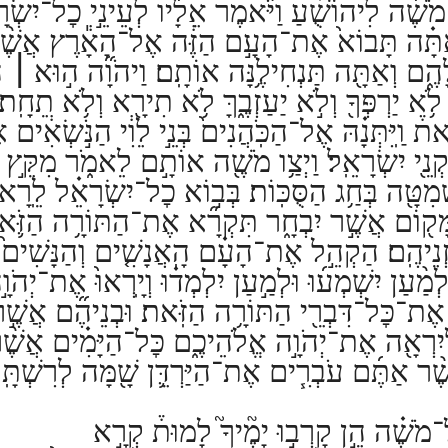
 מֹשֶׁ֜ה לִיהוֹשֻׁ֗עַ וַיֹּ֨אמֶר אֵלָ֜יו לְעֵינֵ֣י כׇל־יִשְׂר
אַתָּ֗ה תָּבוֹא֙ אֶת־הָעָ֣ם הַזֶּ֔ה אֶל־הָאָ֕רֶץ אֲשֶׁ֨ר 
ֶ֑ם וְאַתָּ֖ה תַּנְחִילֶ֥נָּה אוֹתָֽם׃
וַיהֹוָ֞ה ה֣וּא
׀
הַ
לֹ֥א יַרְפְּךָ֖ וְלֹ֣א יַעַזְבֶ֑ךָּ לֹ֥א תִירָ֖א וְלֹ֥א תֵחָֽת
וַֽיִּתְּנָ֗הּ אֶל־הַכֹּֽהֲנִים֙ בְּנֵ֣י לֵוִ֔י הַנֹּ֣שְׂאִ֔ים
נֵ֖י יִשְׂרָאֵֽל׃
וַיְצַ֥ו מֹשֶׁ֖ה אוֹתָ֣ם לֵאמֹ֑ר מִקֵּ֣ץ
מִטָּ֖ה בְּחַ֥ג הַסֻּכּֽוֹת׃
בְּב֣וֹא כׇל־יִשְׂרָאֵ֗ל לֵֽרָאו
ּמָּק֖וֹם אֲשֶׁ֣ר יִבְחָ֑ר תִּקְרָ֞א אֶת־הַתּוֹרָ֥ה הַזֹּ֛א
ְנֵיהֶֽם׃
הַקְהֵ֣ל אֶת־הָעָ֗ם הָֽאֲנָשִׁ֤ים וְהַנָּשִׁים֙ וְה
ְמַ֨עַן יִשְׁמְע֜וּ וּלְמַ֣עַן יִלְמְד֗וּ וְיָֽרְאוּ֙ אֶת־יְהֹ
ת אֶת־כׇּל־דִּבְרֵ֖י הַתּוֹרָ֥ה הַזֹּֽאת׃
וּבְנֵיהֶ֞ם אֲשֶׁ֣
 לְיִרְאָ֖ה אֶת־יְהֹוָ֣ה אֱלֹהֵיכֶ֑ם כׇּל־הַיָּמִ֗ים אֲשֶׁ֨
ר אַתֶּ֜ם עֹבְרִ֧ים אֶת־הַיַּרְדֵּ֛ן שָׁ֖מָּה לְרִשְׁתָּֽה
־מֹשֶׁ֗ה הֵ֣ן קָרְב֣וּ יָמֶ֘יךָ֮ לָמוּת֒ קְרָ֣א
כ