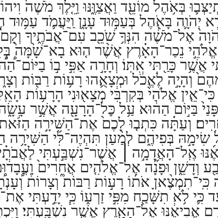
ְּב֛וּ בְּאֹ֥הֶל מוֹעֵ֖ד וַאֲצַוֶּ֑נּוּ וַיֵּ֤לֶךְ מֹשֶׁה֙ וִיהוֹשֻׁ֔ע
ּרָ֧א יְהֹוָ֛ה בָּאֹ֖הֶל בְּעַמּ֣וּד עָנָ֑ן וַֽיַּעֲמֹ֛ד עַמּ֥וּד
ְהֹוָה֙ אֶל־מֹשֶׁ֔ה הִנְּךָ֥ שֹׁכֵ֖ב עִם־אֲבֹתֶ֑יךָ וְקָם֩
ֱלֹהֵ֣י נֵכַר־הָאָ֗רֶץ אֲשֶׁ֨ר ה֤וּא בָא־שָׁ֙מָּה֙ בְּקִרְבּ
 אֲשֶׁ֥ר כָּרַ֖תִּי אִתּֽוֹ׃
וְחָרָ֣ה אַפִּ֣י ב֣וֹ בַיּוֹם־הַ֠ה֠
מֵהֶם֙ וְהָיָ֣ה לֶאֱכֹ֔ל וּמְצָאֻ֛הוּ רָע֥וֹת רַבּ֖וֹת וְצָר֑ו
ּי־אֵ֤ין אֱלֹהַי֙ בְּקִרְבִּ֔י מְצָא֖וּנִי הָרָע֥וֹת הָאֵֽל
ּנַי֙ בַּיּ֣וֹם הַה֔וּא עַ֥ל כׇּל־הָרָעָ֖ה אֲשֶׁ֣ר עָשָׂ֑ה כ
ִֽים׃
וְעַתָּ֗ה כִּתְב֤וּ לָכֶם֙ אֶת־הַשִּׁירָ֣ה הַזֹּ֔את ו
שִׂימָ֣הּ בְּפִיהֶ֑ם לְמַ֨עַן תִּהְיֶה־לִּ֜י הַשִּׁירָ֥ה הַז
אֶ֜נּוּ אֶֽל־הָאֲדָמָ֣ה
׀
אֲשֶׁר־נִשְׁבַּ֣עְתִּי לַאֲבֹתָ֗י
ׂבַ֖ע וְדָשֵׁ֑ן וּפָנָ֞ה אֶל־אֱלֹהִ֤ים אֲחֵרִים֙ וַעֲבָד֔וּם ו
ָ֠ה כִּֽי־תִמְצֶ֨אןָ אֹת֜וֹ רָע֣וֹת רַבּוֹת֮ וְצָרוֹת֒ וְ֠עָנְת
ד כִּ֛י לֹ֥א תִשָּׁכַ֖ח מִפִּ֣י זַרְע֑וֹ כִּ֧י יָדַ֣עְתִּי אֶת־
רֶם אֲבִיאֶ֔נּוּ אֶל־הָאָ֖רֶץ אֲשֶׁ֥ר נִשְׁבַּֽעְתִּי׃
וַיִּכ