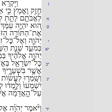
וַיִּקְרָ֨א
ז
חֲזַ֣ק וֶאֱמָץ֒ כִּ֣י 
לַאֲבֹתָ֖ם לָתֵ֣ת לָה
ח
ה֚וּא יִהְיֶ֣ה עִמָּ֔ךְ 
ט
אֶת־הַתּוֹרָ֣ה הַזֹּאת֒ 
יְהֹוָ֑ה וְאֶל־כׇּל־זִקְ
י
בְּמֹעֵ֛ד שְׁנַ֥ת הַשְּׁ
יא
יְהֹוָ֣ה אֱלֹהֶ֔יךָ בַ
כׇּל־יִשְׂרָאֵ֖ל בְּאׇז
יב
אֲשֶׁ֣ר בִּשְׁעָרֶ֑יךָ ל
וְשָֽׁמְר֣וּ לַעֲשׂ֔וֹ
יג
יִשְׁמְעוּ֙ וְלָ֣מְד֔וּ
עַל־הָ֣אֲדָמָ֔ה אֲשֶׁ֨
וַיֹּ֨אמֶר יְהֹוָ֜ה אֶל
יד