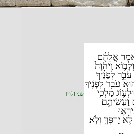
ּ֣אמֶר אֲלֵהֶ֗ם
ָב֑וֹא וַֽיהֹוָה֙
ֹבֵ֣ר לְפָנֶ֗יךָ
֚וּא עֹבֵ֣ר לְפָנֶ֔יךָ
לְע֛וֹג מַלְכֵ֥י
שני [לוי]
֑ם וַעֲשִׂיתֶ֣ם
ירְא֥וּ
֥א יַרְפְּךָ֖ וְלֹ֥א