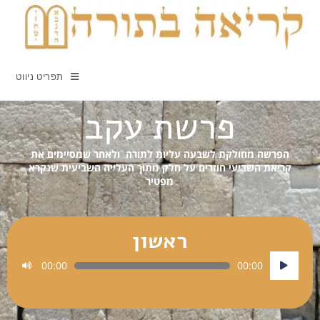
תפריט ניווט
פרשת עקב
הפרשה מחולקת לשבעה עליות לתורה ולאחר שמסיימים את
קריאת השביעי חוזרים על חלק מתוך העלייה השביעית שנקרא
מפטיר
ראשון
נגן
00:00
00:00
אודיו